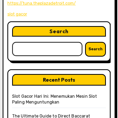
https://tuna.theplazadetroit.com/
slot gacor
Search
Search
Recent Posts
Slot Gacor Hari Ini: Menemukan Mesin Slot
Paling Menguntungkan
The Ultimate Guide to Direct Baccarat