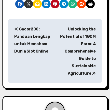
P
Gacor200:
Unlocking the
o
Panduan Lengkap
Potential of 1GOM
s
untuk Memahami
Farm: A
Dunia Slot Online
Comprehensive
t
Guide to
n
Sustainable
a
Agriculture
v
i
g