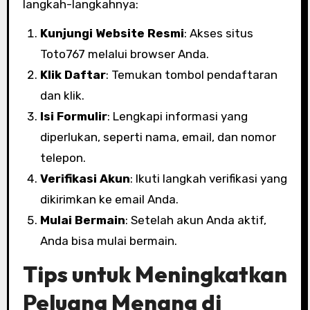
langkah-langkahnya:
Kunjungi Website Resmi
: Akses situs
Toto767 melalui browser Anda.
Klik Daftar
: Temukan tombol pendaftaran
dan klik.
Isi Formulir
: Lengkapi informasi yang
diperlukan, seperti nama, email, dan nomor
telepon.
Verifikasi Akun
: Ikuti langkah verifikasi yang
dikirimkan ke email Anda.
Mulai Bermain
: Setelah akun Anda aktif,
Anda bisa mulai bermain.
Tips untuk Meningkatkan
Peluang Menang di