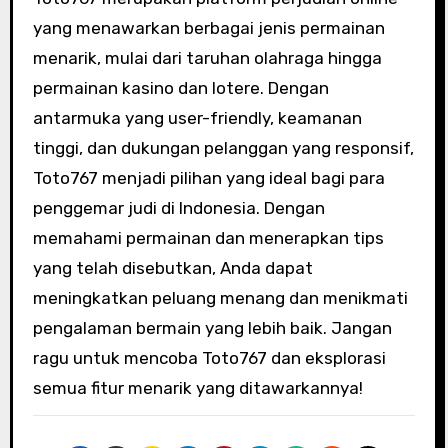
yang menawarkan berbagai jenis permainan
menarik, mulai dari taruhan olahraga hingga
permainan kasino dan lotere. Dengan
antarmuka yang user-friendly, keamanan
tinggi, dan dukungan pelanggan yang responsif,
Toto767 menjadi pilihan yang ideal bagi para
penggemar judi di Indonesia. Dengan
memahami permainan dan menerapkan tips
yang telah disebutkan, Anda dapat
meningkatkan peluang menang dan menikmati
pengalaman bermain yang lebih baik. Jangan
ragu untuk mencoba Toto767 dan eksplorasi
semua fitur menarik yang ditawarkannya!